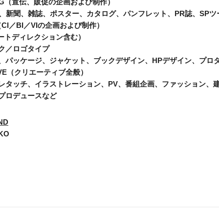
SING（宣伝、販促の企画および制作）
ビ、新聞、雑誌、ポスター、カタログ、パンフレット、PR誌、SP
G（CI／BI／VIの企画および制作）
アートディレクション含む）
ク／ロゴタイプ
、パッケージ、ジャケット、ブックデザイン、HPデザイン、プロ
ATIVE（クリエーティブ全般）
レタッチ、イラストレーション、PV、番組企画、ファッション、
プロデュースなど
ND
KO